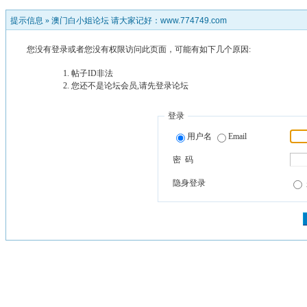
提示信息 »
澳门白小姐论坛 请大家记好：www.774749.com
您没有登录或者您没有权限访问此页面，可能有如下几个原因:
帖子ID非法
您还不是论坛会员,请先登录论坛
登录
用户名
Email
密 码
隐身登录