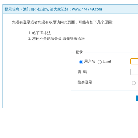
提示信息 »
澳门白小姐论坛 请大家记好：www.774749.com
您没有登录或者您没有权限访问此页面，可能有如下几个原因:
帖子ID非法
您还不是论坛会员,请先登录论坛
登录
用户名
Email
密 码
隐身登录