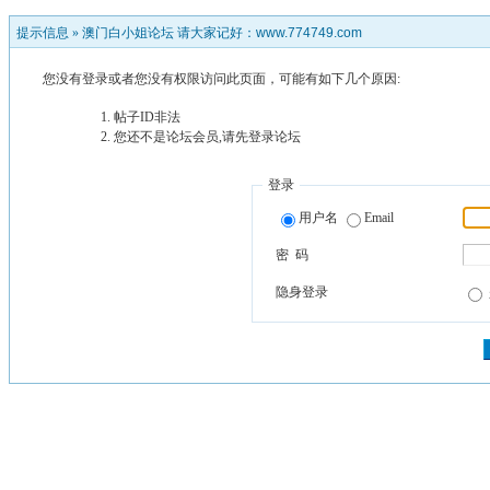
提示信息 »
澳门白小姐论坛 请大家记好：www.774749.com
您没有登录或者您没有权限访问此页面，可能有如下几个原因:
帖子ID非法
您还不是论坛会员,请先登录论坛
登录
用户名
Email
密 码
隐身登录