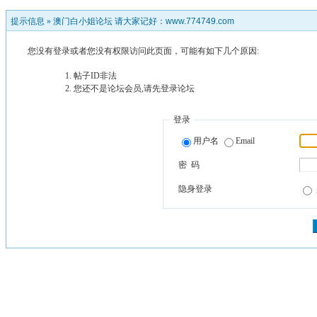
提示信息 »
澳门白小姐论坛 请大家记好：www.774749.com
您没有登录或者您没有权限访问此页面，可能有如下几个原因:
帖子ID非法
您还不是论坛会员,请先登录论坛
登录
用户名
Email
密 码
隐身登录